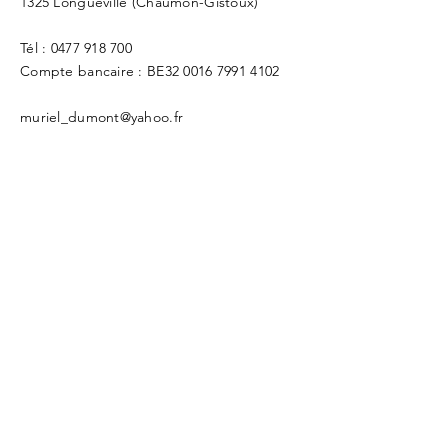
1325 Longueville (Chaumon-Gistoux)
Tél :
0477 918 700
Compte bancaire : BE32
0016 7991 4102
muriel_dumont@yahoo.fr